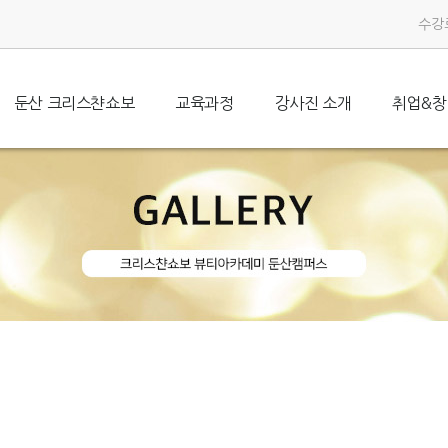
수강
둔산 크리스챤쇼보
교육과정
강사진 소개
취업&창
본원소개
메이크업
대표인사말
피부미용
메이크업자격증
오시는길
네일아트
강사진 소개
취업과정
피부미용자격증
헤어미용
뉴스&이벤트
창업과정