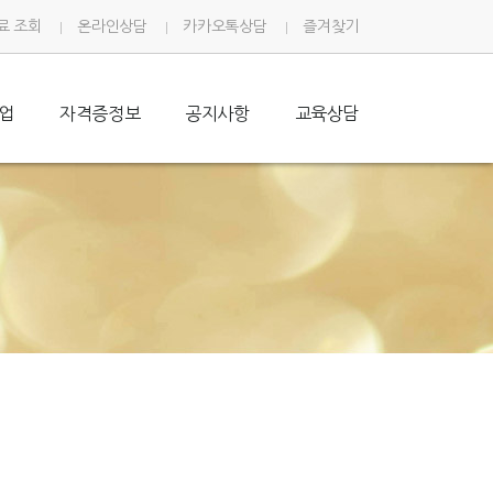
사진갤러리
료 조회
온라인상담
카카오톡상담
즐겨찾기
업
자격증정보
공지사항
교육상담
수강생후기
네일아트자격증
온라인상담
갤러리
헤어미용자격증
카카오톡문의