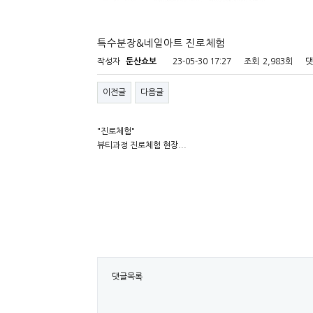
특수분장&네일아트 진로체험
작성자
둔산쇼보
23-05-30 17:27
조회
2,983회
댓
이전글
다음글
"진로체험"
뷰티과정 진로체험 현장...
댓글목록