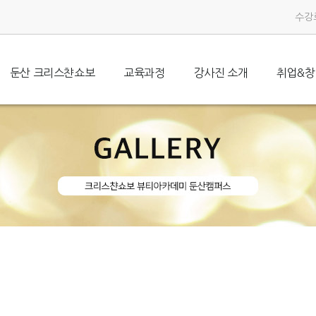
수강
둔산 크리스챤쇼보
교육과정
강사진 소개
취업&창
본원소개
메이크업
대표인사말
피부미용
메이크업자격증
오시는길
네일아트
강사진 소개
취업과정
피부미용자격증
헤어미용
뉴스&이벤트
창업과정