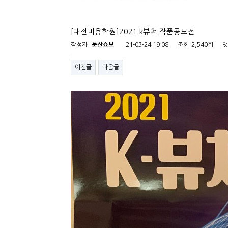
[대전미용학원]2021 k뷰쳐 작품공모전
작성자
둔산쇼보
21-03-24 19:08
조회
2,540회
댓
이전글
다음글