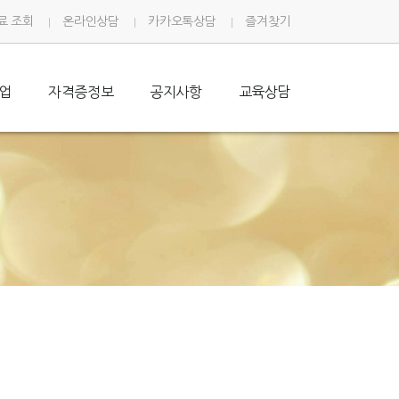
사진갤러리
료 조회
온라인상담
카카오톡상담
즐겨찾기
업
자격증정보
공지사항
교육상담
수강생후기
네일아트자격증
온라인상담
갤러리
헤어미용자격증
카카오톡문의