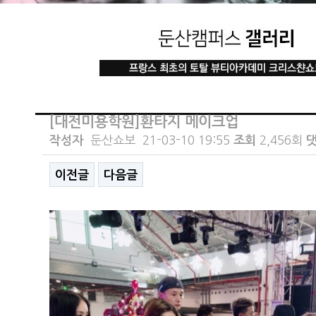
[대전미용학원]환타지 메이크업
작성자
둔산쇼보
21-03-10 19:55
조회
2,456회
댓
이전글
다음글
본문