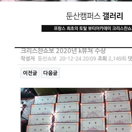
크리스챤쇼보 2020년 k뷰쳐 수상
작성자
둔산쇼보
20-12-24 20:09
조회
2,149회
댓
이전글
다음글
본문