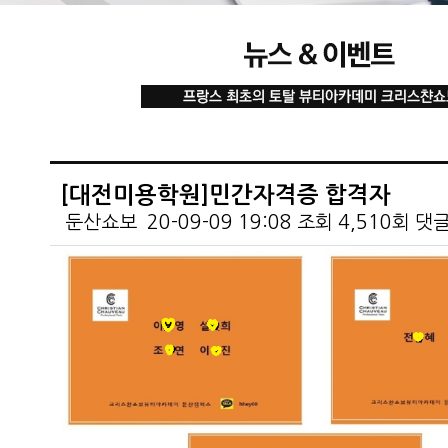
[대전미용학원]민간자격증 합격자
둔산쇼보
20-09-09 19:08
조회
4,510회
댓
본문